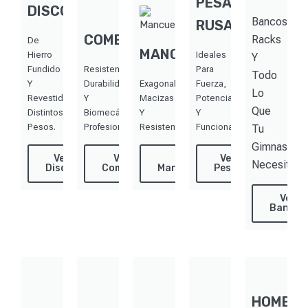
PESAS
DISCOS
Bancos,
RUSAS
COMBOS
Racks
De
MANCUERNAS
Hierro
Ideales
Y
Fundido
Resistencia,
Para
Todo
Y
Durabilidad
Exagonales,
Fuerza,
Lo
Revestidos.
Y
Macizas
Potencia
Que
Distintos
Biomecánica
Y
Y
Pesos.
Profesional.
Resistentes.
Funcional.
Tu
Gimnasio
Ver
Ver
Ver
Ver
Necesita
Discos
Combos
Mancuernas
Pesas
Ver
Bancos
HOME