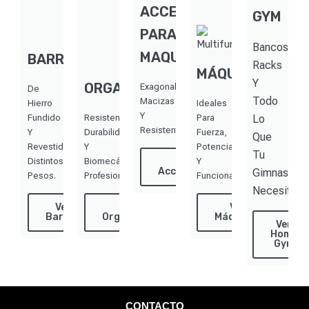
ACCESORIOS
GYM
PARA
Bancos,
MAQUINAS
BARRAS
Racks
MÁQUINAS
Y
ORGANIZADORES
Exagonales,
De
Todo
Macizas
Hierro
Ideales
Y
Fundido
Resistencia,
Para
Lo
Resistentes.
Y
Durabilidad
Fuerza,
Que
Revestidos.
Y
Potencia
Tu
Distintos
Biomecánica
Ver
Y
Accesorios
Gimnasio
Pesos.
Profesional.
Funcional.
Necesita
Ver
Ver
Ver
Barras
Organizadores
Máquinas
Ver
Home
Gym
CONTACTO