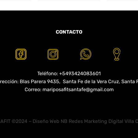
CONTACTO
Teléfono: +5493424083601
rección: Blas Parera 9435, Santa Fe de la Vera Cruz, Santa 
Correo:
mariposafitsantafe@gmail.com
AFIT ©2024
–
Diseño Web NB Redes
Marketing Digital Villa 