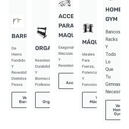
HOME
ACCESORIOS
GYM
PARA
Bancos,
MAQUINAS
BARRAS
Racks
MÁQUINAS
Y
ORGANIZADORES
Exagonales,
De
Macizas
Todo
Hierro
Ideales
Y
Fundido
Resistencia,
Para
Lo
Resistentes.
Y
Durabilidad
Fuerza,
Que
Revestidos.
Y
Potencia
Tu
Distintos
Biomecánica
Ver
Y
Accesorios
Gimnasio
Pesos.
Profesional.
Funcional.
Necesita
Ver
Ver
Ver
Barras
Organizadores
Máquinas
Ver
Home
Gym