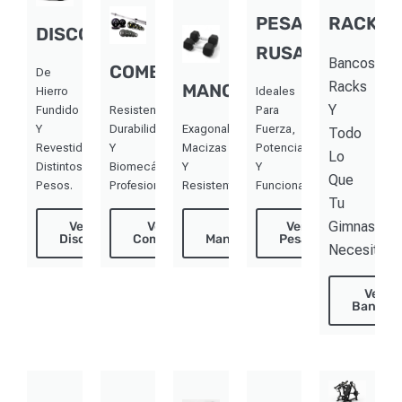
PESAS
RACKS
DISCOS
RUSAS
Bancos,
COMBOS
De
Racks
MANCUERNAS
Hierro
Ideales
Y
Fundido
Resistencia,
Para
Y
Durabilidad
Exagonales,
Fuerza,
Todo
Revestidos.
Y
Macizas
Potencia
Lo
Distintos
Biomecánica
Y
Y
Que
Pesos.
Profesional.
Resistentes.
Funcional.
Tu
Gimnasio
Ver
Ver
Ver
Ver
Discos
Combos
Mancuernas
Pesas
Necesita
Ver
Bancos