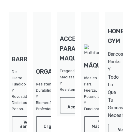
HOME
ACCESORIOS
GYM
PARA
Bancos,
MAQUINAS
BARRAS
Racks
MÁQUINAS
Y
ORGANIZADORES
Exagonales,
De
Todo
Macizas
Hierro
Ideales
Y
Fundido
Resistencia,
Para
Lo
Resistentes.
Y
Durabilidad
Fuerza,
Que
Revestidos.
Y
Potencia
Tu
Distintos
Biomecánica
Ver
Y
Accesorios
Gimnasio
Pesos.
Profesional.
Funcional.
Necesita
Ver
Ver
Ver
Barras
Organizadores
Máquinas
Ver