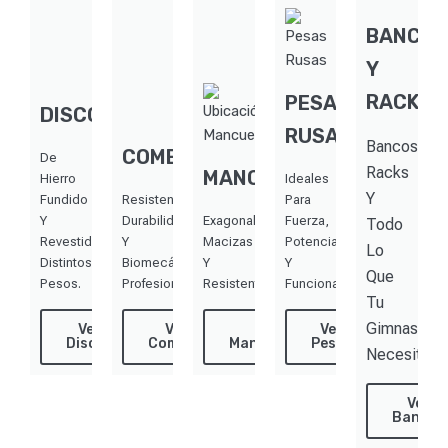
BANCO
Y
RACKS
PESAS
DISCOS
RUSAS
Bancos,
COMBOS
De
Racks
MANCUERNAS
Hierro
Ideales
Y
Fundido
Resistencia,
Para
Y
Durabilidad
Exagonales,
Fuerza,
Todo
Revestidos.
Y
Macizas
Potencia
Lo
Distintos
Biomecánica
Y
Y
Que
Pesos.
Profesional.
Resistentes.
Funcional.
Tu
Gimnasio
Ver
Ver
Ver
Ver
Discos
Combos
Mancuernas
Pesas
Necesita
Ver
Bancos